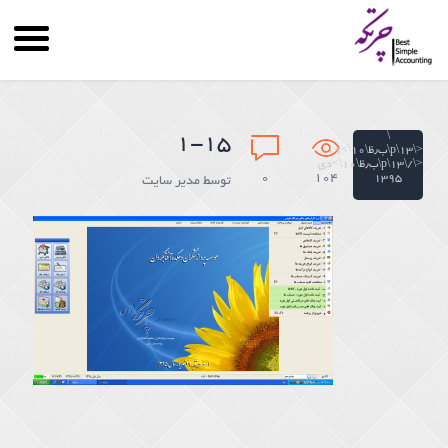
\
۱-۱۵
<\۱۳\p\ب٫ظ\۱۰\>۱۹\
<\/\۱۳\p\ب٫ظ\۱۰\>دی
۰
104
۱۳۹۵
توسط
مدیر سایت