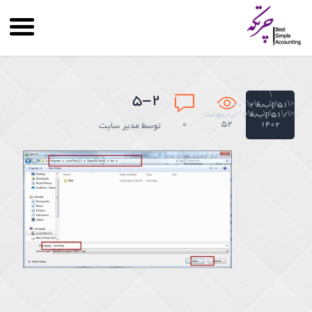
\
۵-۲
<\۵۱\p\ب٫ظ\۲\>۲۰\
<\/\۵۱\p\ب٫ظ\۲\>اردیبهشت
۰
52
۱۴۰۲
توسط
مدیر سایت