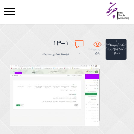
\
۱۳-۱
<\۲۵\p\ب٫ظ\۲\>۲۰\
<\/\۲۵\p\ب٫ظ\۲\>اردیبهشت
۰
58
۱۴۰۲
توسط
مدیر سایت