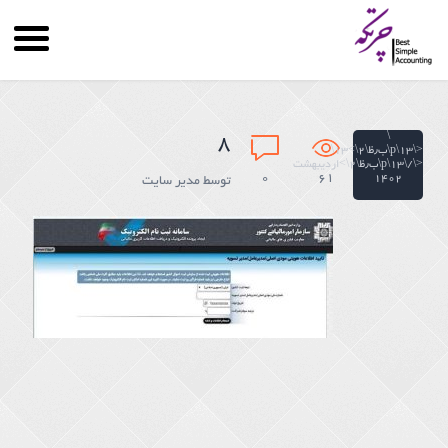
\
۸
<\۱۳\p\ب٫ظ\۲\>۱۳\
<\/\۱۳\p\ب٫ظ\۲\>اردیبهشت
۰
61
۱۴۰۲
توسط
مدیر سایت